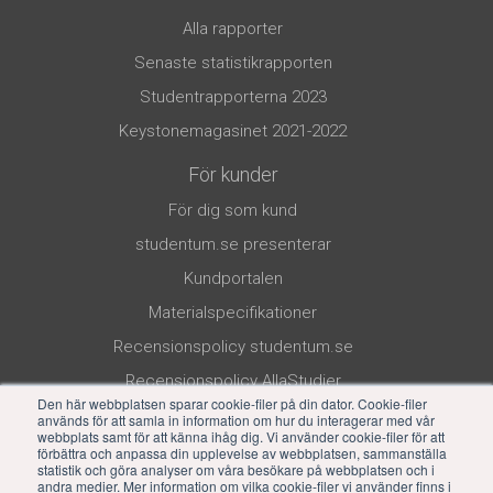
Alla rapporter
Senaste statistikrapporten
Studentrapporterna 2023
Keystonemagasinet 2021-2022
För kunder
För dig som kund
studentum.se presenterar
Kundportalen
Materialspecifikationer
Recensionspolicy studentum.se
Recensionspolicy AllaStudier
Den här webbplatsen sparar cookie-filer på din dator. Cookie-filer
används för att samla in information om hur du interagerar med vår
webbplats samt för att känna ihåg dig. Vi använder cookie-filer för att
förbättra och anpassa din upplevelse av webbplatsen, sammanställa
statistik och göra analyser om våra besökare på webbplatsen och i
andra medier. Mer information om vilka cookie-filer vi använder finns i